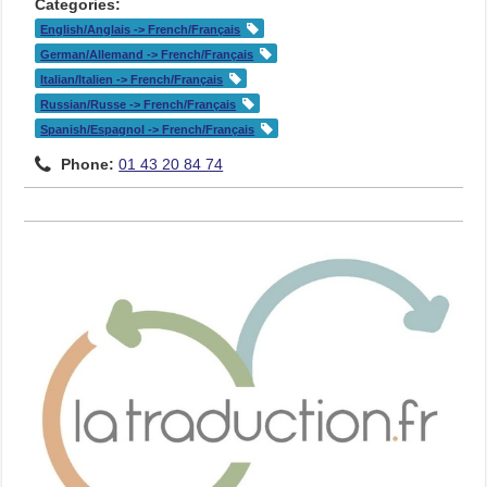
Categories:
English/Anglais -> French/Français
German/Allemand -> French/Français
Italian/Italien -> French/Français
Russian/Russe -> French/Français
Spanish/Espagnol -> French/Français
Phone:
01 43 20 84 74