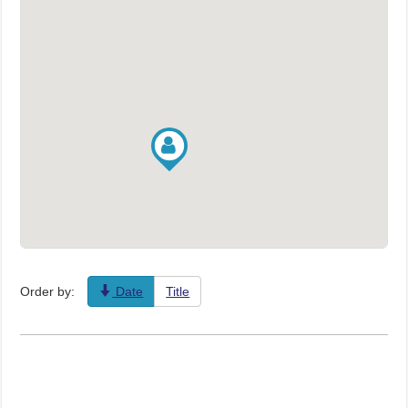
Order by:
Date
Title