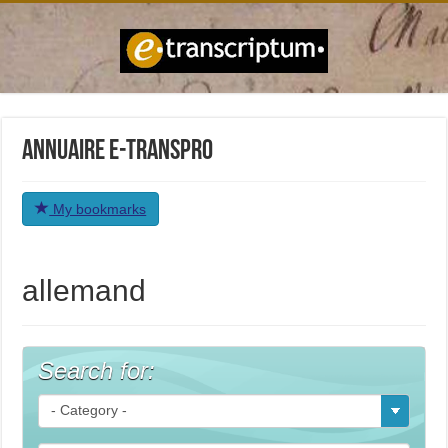
Annuaire e-transPro
My bookmarks
allemand
Search for: