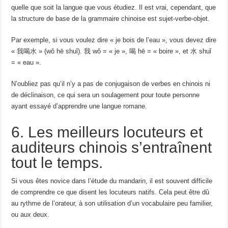
quelle que soit la langue que vous étudiez. Il est vrai, cependant, que
la structure de base de la grammaire chinoise est sujet-verbe-objet.
Par exemple, si vous voulez dire « je bois de l’eau », vous devez dire
«
我喝水
» (wǒ hē shuǐ).
我
wǒ = « je »,
喝
hē = « boire », et
水
shuǐ
= « eau ».
N’oubliez pas qu’il n’y a pas de conjugaison de verbes en chinois ni
de déclinaison, ce qui sera un soulagement pour toute personne
ayant essayé d’apprendre une langue romane.
6. Les meilleurs locuteurs et
auditeurs chinois s’entraînent
tout le temps.
Si vous êtes novice dans l’étude du mandarin, il est souvent difficile
de comprendre ce que disent les locuteurs natifs. Cela peut être dû
au rythme de l’orateur, à son utilisation d’un vocabulaire peu familier,
ou aux deux.