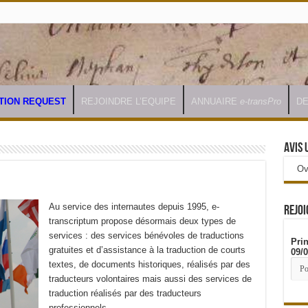
ATION REQUEST
REJOINDRE L’EQUIPE
ANNUAIRE
e-transPro
DE
AVIS 
Ov
Au service des internautes depuis 1995, e-
REJOI
transcriptum propose désormais deux types de
services : des services bénévoles de traductions
Pri
gratuites et d’assistance à la traduction de courts
09/
textes, de documents historiques, réalisés par des
traducteurs volontaires mais aussi des services de
traduction réalisés par des traducteurs
professionnels