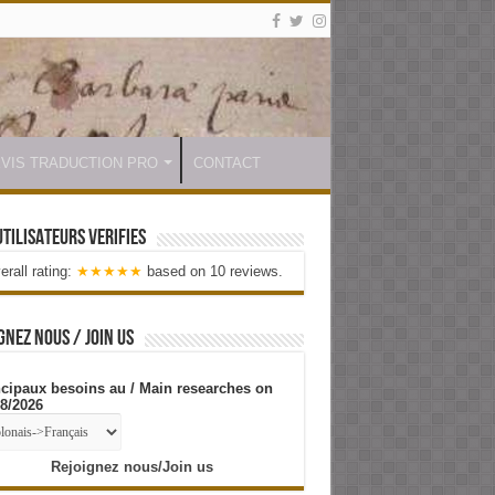
VIS TRADUCTION PRO
CONTACT
UTILISATEURS VERIFIES
erall rating:
★★★★★
based on
10
reviews.
GNEZ NOUS / JOIN US
ncipaux besoins au / Main researches on
08/2026
Rejoignez nous/Join us